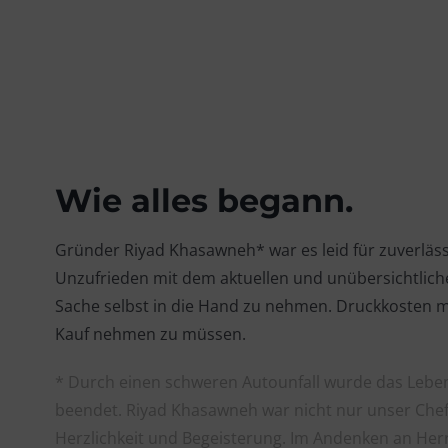
Wie alles begann.
Gründer Riyad Khasawneh* war es leid für zuverläss
Unzufrieden mit dem aktuellen und unübersichtliche
Sache selbst in die Hand zu nehmen. Druckkosten m
Kauf nehmen zu müssen.
* Durch einen schweren Autounfall wurde das Lebe
beendet. Riyad Khasawneh war nicht nur unser Chef, 
Herzlichkeit und Begeisterung. Im Andenken an Her