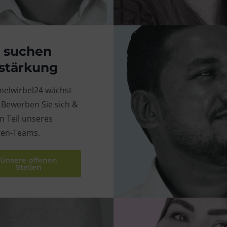
 suchen
stärkung
Jenten
elwirbel24 wächst
Sales Manager
. Bewerben Sie sich &
 Teil unseres
„Ihre Zufriedenheit ist
ten-Teams.
Ansporn und mein Gew
Unsere offenen
Stellen