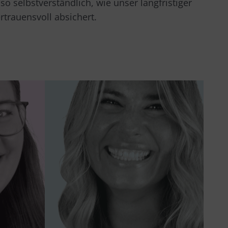
o selbstverständlich, wie unser langfristiger
rtrauensvoll absichert.
Carolin
nt
Sales Consultant
 ganze
„Ich habe für meine Kunden
n des
immer ein Lächeln auf den
“
Lippen“