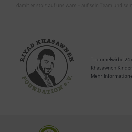
damit er stolz auf uns wäre – auf sein Team und sei
Trommelwirbel24 u
Khasawneh Kinder u
Mehr Information