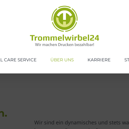
L CARE SERVICE
ÜBER UNS
KARRIERE
S
n.
Wir sind ein dynamisches und stets w