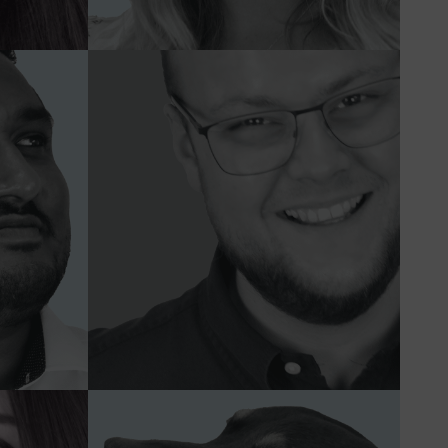
Daniel
Sales Consultant
„Wer auf andere Leute wirken
 mein
will, der muss erst einmal ihre
inn.“
Sprache sprechen.“