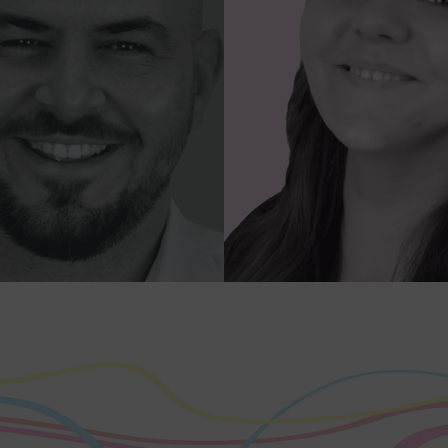
Marco
Lea
Sales Consultant
Service Manageme
t über 10 Jahren in der
Branche, ist
„Qualität bedeutet, der
denzufriedenheit kein
kommt zurück, nicht die
remdwort für mich.“