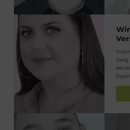
Wir
Ver
Gina
Tromm
Sales Consultant
stetig
werden
„Die besten Ideen kommen mir,
Exper
wenn ich mir vorstelle, ich sei
mein eigener Kunde.“