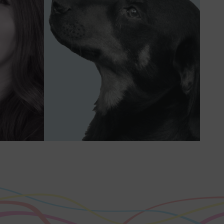
Snoop
nt
Bürohund
 Kunde
„Wuff“
 Ware“