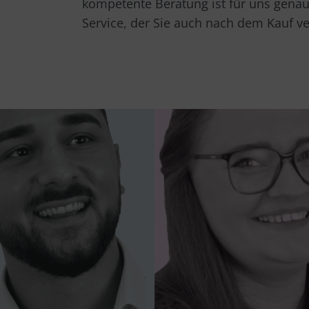
kompetente Beratung ist für uns genaus
Service, der Sie auch nach dem Kauf ve
Orhan
Denise
Sales Consultant
Qualitätsmanageme
 habe die Leidenschaft,
„Service bedeutet, das
 das Beste zu geben und
Geschäft mit den Auge
ag motiviert zu starten!“
Kunden zu sehen.