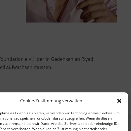
undation e.V.“, der in Gedenken an Riyad
nteil aufwachsen müssen.
Cookie-Zustimmung verwalten
optimales Erlebnis zu bieten, verwenden wir Technologien wie Cookies, um
mationen zu speichern und/oder darauf zuzugreifen. Wenn du diesen
n zustimmst, können wir Daten wie das Surfverhalten oder eindeutige IDs
chreiben Sie uns:
Website verarbeiten. Wenn du deine Zustimmung nicht erteilst oder