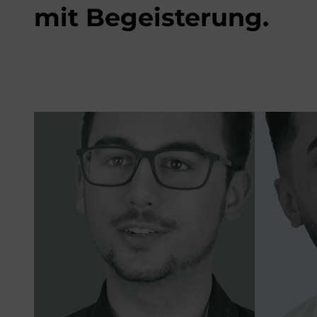
mit Begeisterung.
Edwin
Office Manager
„Ich
„Es gibt keine Probleme, es gibt
immer
nur Lösungen.“
den T