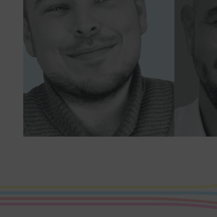
Florian
Sales Consultant
„Sei
„Die Zufriedenheit meiner
Kunden ist mein Erfolg.“
Kun
F