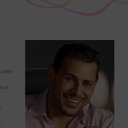
 sein.
e
n in
üh
s,