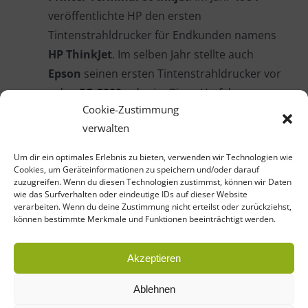
veröffentlichte HP den ersten
Tintenstrahldrucker für Endkunden namens
HP ThinkJet
. Im selben Jahr stellte auch
Epson
seinen ersten Tintenstrahldrucker vor
– den
SQ 2000
– der im Piezo-Verfahren
Cookie-Zustimmung
Tröpfchen verschoss.
verwalten
1987
brachte HP mit dem
HP PaintJet den
Um dir ein optimales Erlebnis zu bieten, verwenden wir Technologien wie
ersten farbigen Tintenstrahldrucker
Cookies, um Geräteinformationen zu speichern und/oder darauf
heraus. Und im Jahr
1988
erschien der
erste
zuzugreifen. Wenn du diesen Technologien zustimmst, können wir Daten
wie das Surfverhalten oder eindeutige IDs auf dieser Website
Tintenstrahldrucker für den Massenmarkt
,
verarbeiten. Wenn du deine Zustimmung nicht erteilst oder zurückziehst,
können bestimmte Merkmale und Funktionen beeinträchtigt werden.
genannt
HP Deskjet
.
Akzeptieren
Ablehnen